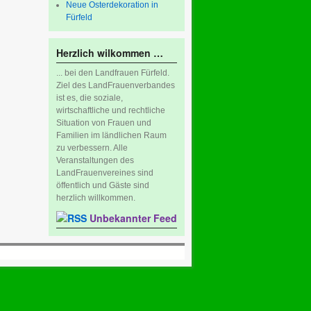
Neue Osterdekoration in
Fürfeld
Herzlich wilkommen …
... bei den Landfrauen Fürfeld.
Ziel des LandFrauenverbandes
ist es, die soziale,
wirtschaftliche und rechtliche
Situation von Frauen und
Familien im ländlichen Raum
zu verbessern. Alle
Veranstaltungen des
LandFrauenvereines sind
öffentlich und Gäste sind
herzlich willkommen.
Unbekannter Feed