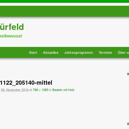
ürfeld
lbstbewusst
Start
Aktuelles
Jahresprogramm
Termine
Über u
-Navigation
W
1122_205140-mittel
d
26. November 2016
at
768 × 1365
in
Basteln mit Holz
-Navigation
W