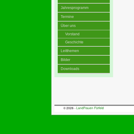
Jahresprogramm
Termine
Über uns
Vorstand
Geschichte
Leitthemen
Bilder
Downloads
© 2026 -
LandFrauen Fürfeld