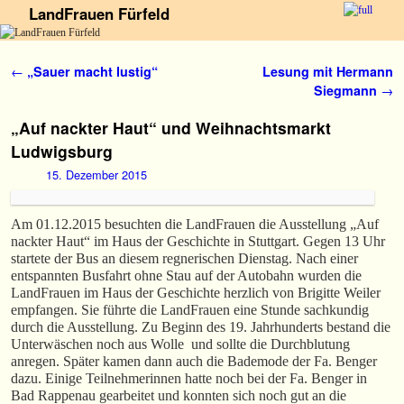
LandFrauen Fürfeld
Zum Inhalt wechseln
Zum sekundären Inhalt wechseln
Artikelnavigation
←
„Sauer macht lustig“
Lesung mit Hermann
Siegmann
→
„Auf nackter Haut“ und Weihnachtsmarkt
Ludwigsburg
15. Dezember 2015
Am 01.12.2015 besuchten die LandFrauen die Ausstellung „Auf
nackter Haut“ im Haus der Geschichte in Stuttgart. Gegen 13 Uhr
startete der Bus an diesem regnerischen Dienstag. Nach einer
entspannten Busfahrt ohne Stau auf der Autobahn wurden die
LandFrauen im Haus der Geschichte herzlich von Brigitte Weiler
empfangen. Sie führte die LandFrauen eine Stunde sachkundig
durch die Ausstellung. Zu Beginn des 19. Jahrhunderts bestand die
Unterwäschen noch aus Wolle und sollte die Durchblutung
anregen. Später kamen dann auch die Bademode der Fa. Benger
dazu. Einige Teilnehmerinnen hatte noch bei der Fa. Benger in
Bad Rappenau gearbeitet und konnten sich noch gut an die