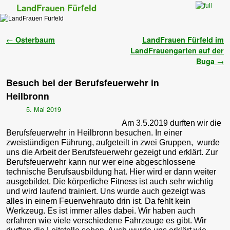
LandFrauen Fürfeld
Zum Inhalt wechseln
Zum sekundären Inhalt wechseln
Artikelnavigation
←
Osterbaum
LandFrauen Fürfeld im
LandFrauengarten auf der
Buga
→
Besuch bei der Berufsfeuerwehr in
Heilbronn
5. Mai 2019
Am 3.5.2019 durften wir die
Berufsfeuerwehr in Heilbronn besuchen. In einer
zweistündigen Führung, aufgeteilt in zwei Gruppen, wurde
uns die Arbeit der Berufsfeuerwehr gezeigt und erklärt. Zur
Berufsfeuerwehr kann nur wer eine abgeschlossene
technische Berufsausbildung hat. Hier wird er dann weiter
ausgebildet. Die körperliche Fitness ist auch sehr wichtig
und wird laufend trainiert. Uns wurde auch gezeigt was
alles in einem Feuerwehrauto drin ist. Da fehlt kein
Werkzeug. Es ist immer alles dabei. Wir haben auch
erfahren wie viele verschiedene Fahrzeuge es gibt. Wir