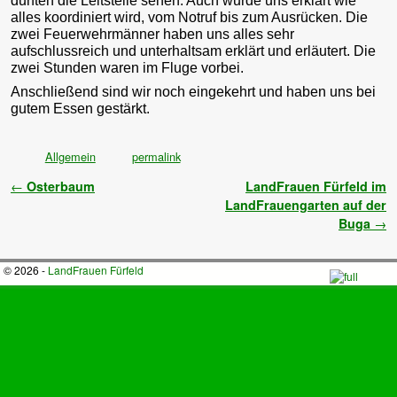
durften die Leitstelle sehen. Auch wurde uns erklärt wie
alles koordiniert wird, vom Notruf bis zum Ausrücken. Die
zwei Feuerwehrmänner haben uns alles sehr
aufschlussreich und unterhaltsam erklärt und erläutert. Die
zwei Stunden waren im Fluge vorbei.
Anschließend sind wir noch eingekehrt und haben uns bei
gutem Essen gestärkt.
Allgemein
permalink
Artikelnavigation
←
Osterbaum
LandFrauen Fürfeld im
LandFrauengarten auf der
Buga
→
© 2026 -
LandFrauen Fürfeld