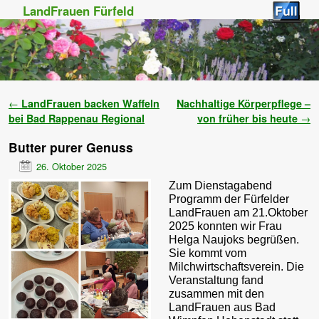
LandFrauen Fürfeld
Zum Inhalt wechseln
Zum sekundären Inhalt wechseln
Artikelnavigation
←
LandFrauen backen Waffeln
Nachhaltige Körperpflege –
bei Bad Rappenau Regional
von früher bis heute
→
Butter purer Genuss
26. Oktober 2025
Zum Dienstagabend
Programm der Fürfelder
LandFrauen am 21.Oktober
2025 konnten wir Frau
Helga Naujoks begrüßen.
Sie kommt vom
Milchwirtschaftsverein. Die
Veranstaltung fand
zusammen mit den
LandFrauen aus Bad