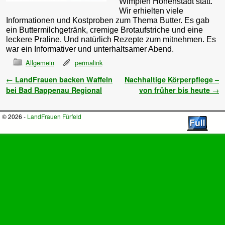
Wimpfen Hohenstadt statt.
Wir erhielten viele
Informationen und Kostproben zum Thema Butter. Es gab
ein Buttermilchgetränk, cremige Brotaufstriche und eine
leckere Praline. Und natürlich Rezepte zum mitnehmen. Es
war ein Informativer und unterhaltsamer Abend.
Allgemein
permalink
Artikelnavigation
←
LandFrauen backen Waffeln
Nachhaltige Körperpflege –
bei Bad Rappenau Regional
von früher bis heute
→
© 2026 -
LandFrauen Fürfeld