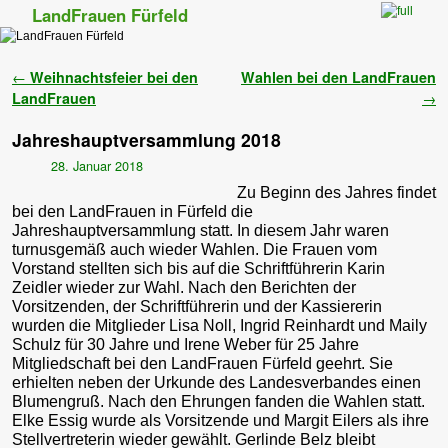
LandFrauen Fürfeld
Zum Inhalt wechseln
Zum sekundären Inhalt wechseln
Artikelnavigation
←
Weihnachtsfeier bei den
Wahlen bei den LandFrauen
LandFrauen
→
Jahreshauptversammlung 2018
28. Januar 2018
Zu Beginn des Jahres findet
bei den LandFrauen in Fürfeld die
Jahreshauptversammlung statt. In diesem Jahr waren
turnusgemäß auch wieder Wahlen. Die Frauen vom
Vorstand stellten sich bis auf die Schriftführerin Karin
Zeidler wieder zur Wahl. Nach den Berichten der
Vorsitzenden, der Schriftführerin und der Kassiererin
wurden die Mitglieder Lisa Noll, Ingrid Reinhardt und Maily
Schulz für 30 Jahre und Irene Weber für 25 Jahre
Mitgliedschaft bei den LandFrauen Fürfeld geehrt. Sie
erhielten neben der Urkunde des Landesverbandes einen
Blumengruß. Nach den Ehrungen fanden die Wahlen statt.
Elke Essig wurde als Vorsitzende und Margit Eilers als ihre
Stellvertreterin wieder gewählt. Gerlinde Belz bleibt