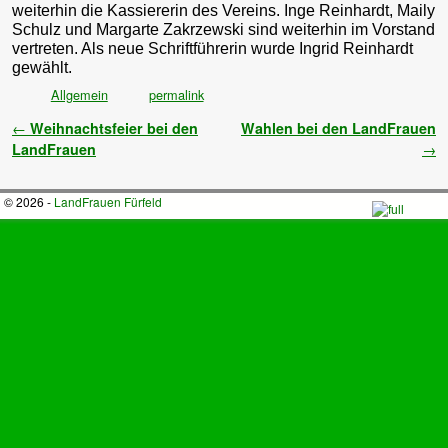
weiterhin die Kassiererin des Vereins. Inge Reinhardt, Maily
Schulz und Margarte Zakrzewski sind weiterhin im Vorstand
vertreten. Als neue Schriftführerin wurde Ingrid Reinhardt
gewählt.
Allgemein
permalink
Artikelnavigation
←
Weihnachtsfeier bei den
Wahlen bei den LandFrauen
LandFrauen
→
© 2026 -
LandFrauen Fürfeld