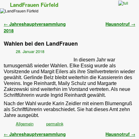
LandFrauen Fürfeld
Zum Inhalt wechseln
Zum sekundären Inhalt wechseln
Artikelnavigation
←
Jahreshauptversammlung
Hausnotruf
→
2018
Wahlen bei den LandFrauen
28. Januar 2018
In diesem Jahr war
turnusgemäß wieder Wahlen. Elke Essig wurde als
Vorsitzende und Margit Eilers als ihre Stellvertreterin wieder
gewählt. Gerlinde Belz bleibt weiterhin die Kassiererin des
Vereins. Inge Reinhardt, Maily Schulz und Margarte
Zakrzewski sind weiterhin im Vorstand vertreten. Als neue
Schriftführerin wurde Ingrid Reinhardt gewählt.
Nach der Wahl wurde Karin Zeidler mit einem Blumengruß
als Schriftführerin verabschiedet. Sie hat dieses Amt zehn
Jahre ausgeübt.
Allgemein
permalink
Artikelnavigation
←
Jahreshauptversammlung
Hausnotruf
→