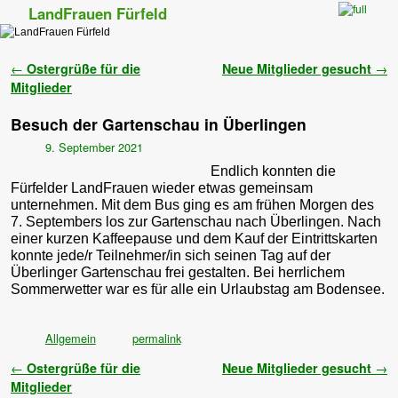
LandFrauen Fürfeld
Zum Inhalt wechseln
Zum sekundären Inhalt wechseln
Artikelnavigation
←
Ostergrüße für die
Neue Mitglieder gesucht
→
Mitglieder
Besuch der Gartenschau in Überlingen
9. September 2021
Endlich konnten die
Fürfelder LandFrauen wieder etwas gemeinsam
unternehmen. Mit dem Bus ging es am frühen Morgen des
7. Septembers los zur Gartenschau nach Überlingen. Nach
einer kurzen Kaffeepause und dem Kauf der Eintrittskarten
konnte jede/r Teilnehmer/in sich seinen Tag auf der
Überlinger Gartenschau frei gestalten. Bei herrlichem
Sommerwetter war es für alle ein Urlaubstag am Bodensee.
Allgemein
permalink
Artikelnavigation
←
Ostergrüße für die
Neue Mitglieder gesucht
→
Mitglieder