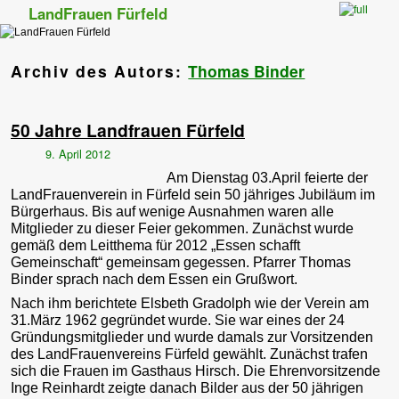
LandFrauen Fürfeld
Zum Inhalt wechseln
Zum sekundären Inhalt wechseln
Archiv des Autors:
Thomas Binder
50 Jahre Landfrauen Fürfeld
9. April 2012
Am Dienstag 03.April feierte der
LandFrauenverein in Fürfeld sein 50 jähriges Jubiläum im
Bürgerhaus. Bis auf wenige Ausnahmen waren alle
Mitglieder zu dieser Feier gekommen. Zunächst wurde
gemäß dem Leitthema für 2012 „Essen schafft
Gemeinschaft“ gemeinsam gegessen. Pfarrer Thomas
Binder sprach nach dem Essen ein Grußwort.
Nach ihm berichtete Elsbeth Gradolph wie der Verein am
31.März 1962 gegründet wurde. Sie war eines der 24
Gründungsmitglieder und wurde damals zur Vorsitzenden
des LandFrauenvereins Fürfeld gewählt. Zunächst trafen
sich die Frauen im Gasthaus Hirsch. Die Ehrenvorsitzende
Inge Reinhardt zeigte danach Bilder aus der 50 jährigen