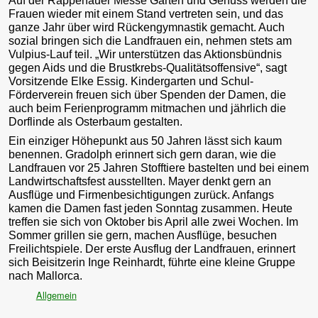
Auf der Rappenauer Messe Garten und Genuss werden die
Frauen wieder mit einem Stand vertreten sein, und das
ganze Jahr über wird Rückengymnastik gemacht. Auch
sozial bringen sich die Landfrauen ein, nehmen stets am
Vulpius-Lauf teil. „Wir unterstützen das Aktionsbündnis
gegen Aids und die Brustkrebs-Qualitätsoffensive“, sagt
Vorsitzende Elke Essig. Kindergarten und Schul-
Förderverein freuen sich über Spenden der Damen, die
auch beim Ferienprogramm mitmachen und jährlich die
Dorflinde als Osterbaum gestalten.
Ein einziger Höhepunkt aus 50 Jahren lässt sich kaum
benennen. Gradolph erinnert sich gern daran, wie die
Landfrauen vor 25 Jahren Stofftiere bastelten und bei einem
Landwirtschaftsfest ausstellten. Mayer denkt gern an
Ausflüge und Firmenbesichtigungen zurück. Anfangs
kamen die Damen fast jeden Sonntag zusammen. Heute
treffen sie sich von Oktober bis April alle zwei Wochen. Im
Sommer grillen sie gern, machen Ausflüge, besuchen
Freilichtspiele. Der erste Ausflug der Landfrauen, erinnert
sich Beisitzerin Inge Reinhardt, führte eine kleine Gruppe
nach Mallorca.
Allgemein