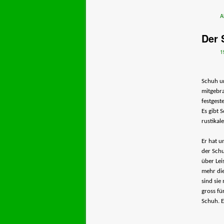
A
Der 
1
Schuh un
mitgebra
festgest
Es gibt 
rustikal
Er hat u
der Schu
über Lei
mehr die
sind sie
gross fü
Schuh. E