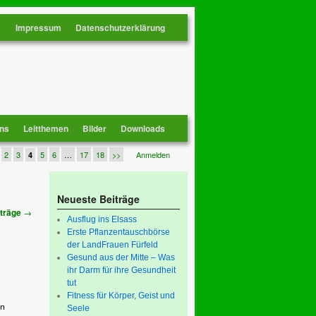
Impressum
Datenschutzerklärung
ns
Leitthemen
Bilder
Downloads
2
3
5
6
…
17
18
>>
Anmelden
4
Neueste Beiträge
→
iträge
Ausflug ins Elsass
Erste Pflanzentauschbörse
der LandFrauen Fürfeld
Gesund aus der Mitte – Was
ihr Darm für ihre Gesundheit
tut
Fitness für Körper, Geist und
en
Seele