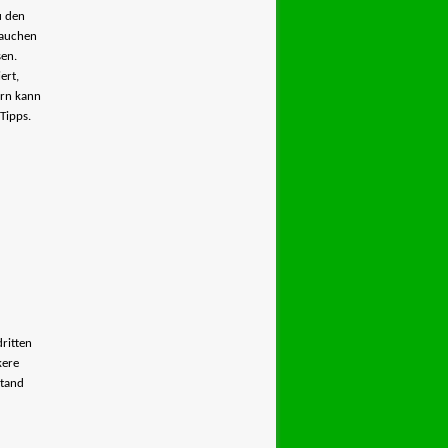
u den
rauchen
sen.
ert,
ern kann
Tipps.
ritten
kere
Stand