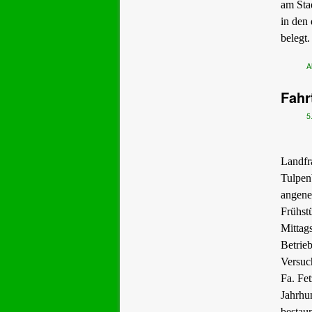
am Sta
in den
belegt.
A
Fahr
5
Landfr
Tulpen
angene
Frühst
Mittag
Betrie
Versuc
Fa. Fe
Jahrhu
bestau