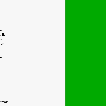
ev.
. Es
en
ßen
n.
stmals