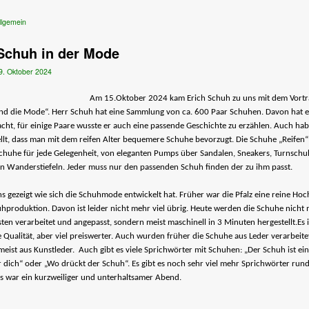
llgemein
Schuh in der Mode
9. Oktober 2024
Am 15.Oktober 2024 kam Erich Schuh zu uns mit dem Vortr
d die Mode“. Herr Schuh hat eine Sammlung von ca. 600 Paar Schuhen. Davon hat er
cht, für einige Paare wusste er auch eine passende Geschichte zu erzählen. Auch ha
ellt, dass man mit dem reifen Alter bequemere Schuhe bevorzugt. Die Schuhe „Reifen“
Schuhe für jede Gelegenheit, von eleganten Pumps über Sandalen, Sneakers, Turnsch
en Wanderstiefeln. Jeder muss nur den passenden Schuh finden der zu ihm passt.
ns gezeigt wie sich die Schuhmode entwickelt hat. Früher war die Pfalz eine reine Ho
hproduktion. Davon ist leider nicht mehr viel übrig. Heute werden die Schuhe nicht
sten verarbeitet und angepasst, sondern meist maschinell in 3 Minuten hergestellt.Es i
 Qualität, aber viel preiswerter. Auch wurden früher die Schuhe aus Leder verarbeite
 meist aus Kunstleder. Auch gibt es viele Sprichwörter mit Schuhen: „Der Schuh ist ein
r dich“ oder „Wo drückt der Schuh“. Es gibt es noch sehr viel mehr Sprichwörter ru
s war ein kurzweiliger und unterhaltsamer Abend.