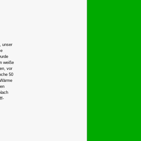
, unser
ie
wurde
en weiße
en, vor
oche 50
. Wärme
ren
 Nach
ff-