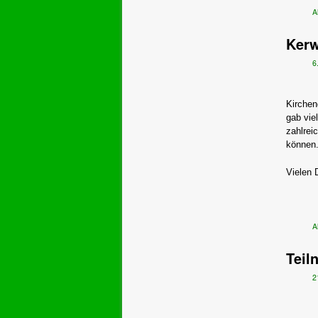
A
Kerw
6
Kirchen
gab vie
zahlrei
können
Vielen 
A
Teil
2