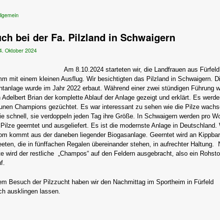
llgemein
ch bei der Fa. Pilzland in Schwaigern
4. Oktober 2024
Am 8.10.2024 starteten wir, die Landfrauen aus Fürfeld
m mit einem kleinen Ausflug. Wir besichtigten das Pilzland in Schwaigern. D
htanlage wurde im Jahr 2022 erbaut. Während einer zwei stündigen Führung 
 Adelbert Brian der komplette Ablauf der Anlage gezeigt und erklärt. Es werd
unen Champions gezüchtet. Es war interessant zu sehen wie die Pilze wachs
ie schnell, sie verdoppeln jeden Tag ihre Größe. In Schwaigern werden pro W
Pilze geerntet und ausgeliefert. Es ist die modernste Anlage in Deutschland
om kommt aus der daneben liegender Biogasanlage. Geerntet wird an Kippba
eeten, die in fünffachen Regalen übereinander stehen, in aufrechter Haltung.
te wird der restliche „Champos“ auf den Feldern ausgebracht, also ein Rohsto
f.
m Besuch der Pilzzucht haben wir den Nachmittag im Sportheim in Fürfeld
ch ausklingen lassen.