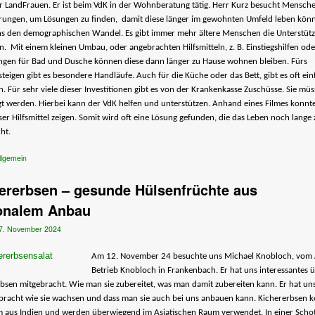
r LandFrauen. Er ist beim VdK in der Wohnberatung tätig. Herr Kurz besucht Mensch
rungen, um Lösungen zu finden, damit diese länger im gewohnten Umfeld leben könn
uns den demographischen Wandel. Es gibt immer mehr ältere Menschen die Unterstüt
. Mit einem kleinen Umbau, oder angebrachten Hilfsmitteln, z. B. Einstiegshilfen ode
ngen für Bad und Dusche können diese dann länger zu Hause wohnen bleiben. Fürs
teigen gibt es besondere Handläufe. Auch für die Küche oder das Bett, gibt es oft ei
. Für sehr viele dieser Investitionen gibt es von der Krankenkasse Zuschüsse. Sie mü
t werden. Hierbei kann der VdK helfen und unterstützen. Anhand eines Filmes konnte
eser Hilfsmittel zeigen. Somit wird oft eine Lösung gefunden, die das Leben noch lange
ht.
llgemein
ererbsen – gesunde Hülsenfrüchte aus
onalem Anbau
7. November 2024
Am 12. November 24 besuchte uns Michael Knobloch, vom 
Betrieb Knobloch in Frankenbach. Er hat uns interessantes ü
bsen mitgebracht. Wie man sie zubereitet, was man damit zubereiten kann. Er hat un
bracht wie sie wachsen und dass man sie auch bei uns anbauen kann. Kichererbsen
m aus Indien und werden überwiegend im Asiatischen Raum verwendet. In einer Scho