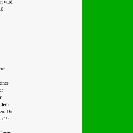
en wird
10
r
zur
eines
ur
r
f dem
en. Die
im 19.
 Unser