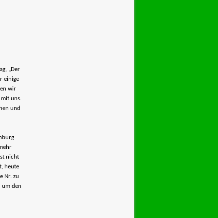
ag, „Der
 einige
ben wir
 mit uns.
uhen und
chburg
 mehr
st nicht
t, heute
e Nr. zu
nd um den