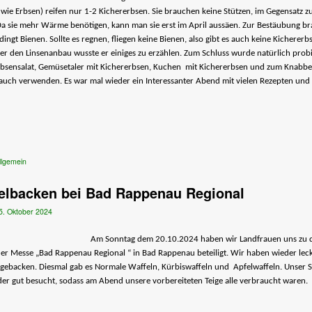
 wie Erbsen) reifen nur 1-2 Kichererbsen. Sie brauchen keine Stützen, im Gegensatz z
Da sie mehr Wärme benötigen, kann man sie erst im April aussäen. Zur Bestäubung b
dingt Bienen. Sollte es regnen, fliegen keine Bienen, also gibt es auch keine Kichererb
r den Linsenanbau wusste er einiges zu erzählen. Zum Schluss wurde natürlich probi
rbsensalat, Gemüsetaler mit Kichererbsen, Kuchen mit Kichererbsen und zum Knabb
auch verwenden. Es war mal wieder ein Interessanter Abend mit vielen Rezepten und 
llgemein
elbacken bei Bad Rappenau Regional
5. Oktober 2024
Am Sonntag dem 20.10.2024 haben wir Landfrauen uns zu d
er Messe „Bad Rappenau Regional “ in Bad Rappenau beteiligt. Wir haben wieder lec
gebacken. Diesmal gab es Normale Waffeln, Kürbiswaffeln und Apfelwaffeln. Unser 
er gut besucht, sodass am Abend unsere vorbereiteten Teige alle verbraucht waren.