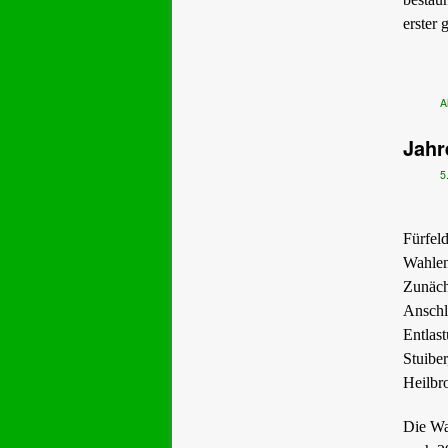
erster
A
Jahr
5
Fürfel
Wahlen
Zunächs
Anschl
Entlas
Stuibe
Heilbr
Die Wa