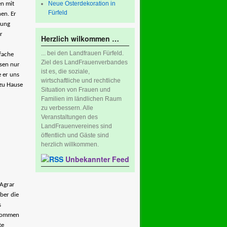
Neue Osterdekoration in
en mit
Fürfeld
en. Er
zung
r
Herzlich wilkommen …
... bei den Landfrauen Fürfeld.
nfache
Ziel des LandFrauenverbandes
ssen nur
ist es, die soziale,
 er uns
wirtschaftliche und rechtliche
 zu Hause
Situation von Frauen und
Familien im ländlichen Raum
zu verbessern. Alle
Veranstaltungen des
LandFrauenvereines sind
öffentlich und Gäste sind
herzlich willkommen.
Unbekannter Feed
Agrar
ber die
s
 kommen
te