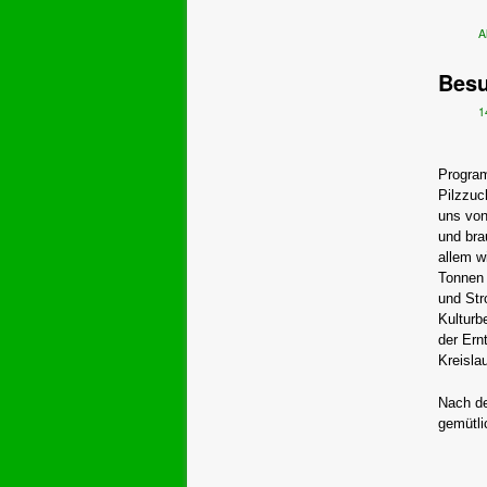
A
Besu
1
Program
Pilzzuc
uns von
und bra
allem w
Tonnen 
und Str
Kulturb
der Ern
Kreislau
Nach de
gemütli