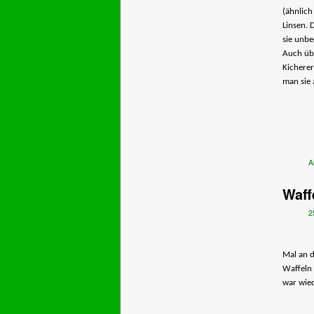
(ähnlich
Linsen. 
sie unbe
Auch übe
Kichere
man sie 
A
Waff
2
Mal an d
Waffeln 
war wied