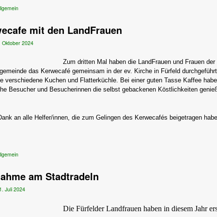
llgemein
ecafe mit den LandFrauen
. Oktober 2024
Zum dritten Mal haben die LandFrauen und Frauen der 
gemeinde das Kerwecafé gemeinsam in der ev. Kirche in Fürfeld durchgeführt
le verschiedene Kuchen und Flatterküchle. Bei einer guten Tasse Kaffee hab
che Besucher und Besucherinnen die selbst gebackenen Köstlichkeiten genie
.
Dank an alle Helfer/innen, die zum Gelingen des Kerwecafés beigetragen habe
llgemein
nahme am Stadtradeln
1. Juli 2024
Die Fürfelder Landfrauen haben in diesem Jahr er