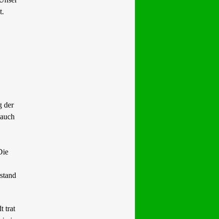
t.
g der
 auch
Die
rstand
 trat