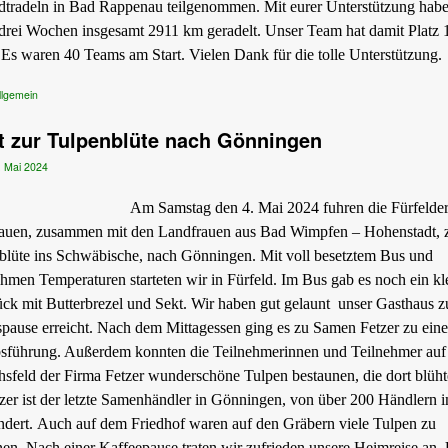
dtradeln in Bad Rappenau teilgenommen. Mit eurer Unterstützung hab
 drei Wochen insgesamt 2911 km geradelt. Unser Team hat damit Platz 
 Es waren 40 Teams am Start. Vielen Dank für die tolle Unterstützung.
llgemein
t zur Tulpenblüte nach Gönningen
. Mai 2024
Am Samstag den 4. Mai 2024 fuhren die Fürfelde
auen, zusammen mit den Landfrauen aus Bad Wimpfen – Hohenstadt, 
blüte ins Schwäbische, nach Gönningen. Mit voll besetztem Bus und
hmen Temperaturen starteten wir in Fürfeld. Im Bus gab es noch ein kl
ück mit Butterbrezel und Sekt. Wir haben gut gelaunt unser Gasthaus z
spause erreicht. Nach dem Mittagessen ging es zu Samen Fetzer zu eine
bsführung. Außerdem konnten die Teilnehmerinnen und Teilnehmer au
hsfeld der Firma Fetzer wunderschöne Tulpen bestaunen, die dort blüht
tzer ist der letzte Samenhändler in Gönningen, von über 200 Händlern 
ndert. Auch auf dem Friedhof waren auf den Gräbern viele Tulpen zu
nen. Nach einer Kaffeepause traten wir zufrieden unsere Heimreise an.