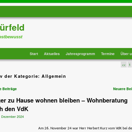
ürfeld
lbstbewusst
Start
Aktuelles
Jahresprogramm
Termine
Über u
<<
1
v der Kategorie:
Allgemein
lnavigation
e Beiträge
Neuere Be
er zu Hause wohnen bleiben – Wohnberatung
h den VdK
. Dezember 2024
Am 26. November 24 war Herr Herbert Kurz vom VdK bei d