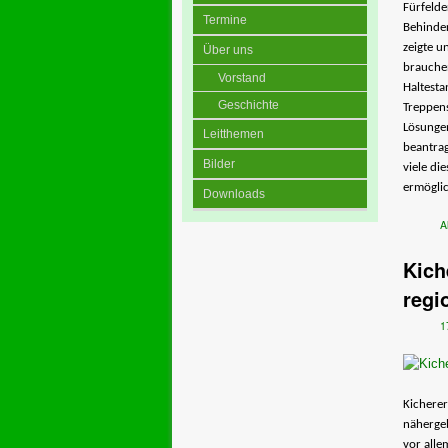
Fürfelde
Termine
Behinde
zeigte 
Über uns
brauchen
Vorstand
Haltesta
Geschichte
Treppens
Lösungen
Leitthemen
beantrag
Bilder
viele di
ermöglic
Downloads
A
Kich
regi
1
Kicherer
näherge
vor alle